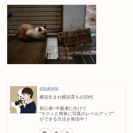
otukimi
横浜生まれ横浜育ちの20代
初心者~中級者に向けて
”サクッと簡単に写真のレベルアップ”
ができる方法を発信中！