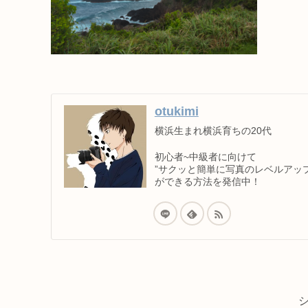
otukimi
横浜生まれ横浜育ちの20代
初心者~中級者に向けて
”サクッと簡単に写真のレベルアップ
ができる方法を発信中！