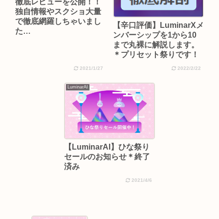
徹底レビューを公開！！
独自情報やスクショ大量
で徹底網羅しちゃいまし
【辛口評価】LuminarXメ
た…
ンバーシップを1から10
まで丸裸に解説します。
＊プリセット祭りです！
2021/1/27
2022/2/22
LuminarAI
【LuminarAI】ひな祭り
セールのお知らせ＊終了
済み
2021/4/6