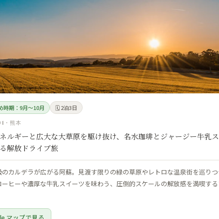
すめ時期：9月〜10月
🗓 2泊3日
1 · 熊本
ネルギーと広大な大草原を駆け抜け、名水珈琲とジャージー牛乳ス
る解放ドライブ旅
級のカルデラが広がる阿蘇。見渡す限りの緑の草原やレトロな温泉街を巡りつ
コーヒーや濃厚な牛乳スイーツを味わう、圧倒的スケールの解放感を満喫する
gle マップで見る