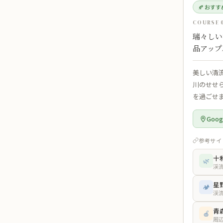
🍂 おす
COURSE 
瑞々しい
品アップ
美しい清
川のせせ
を過ごせ
Goo
参考サイ
十
🌿
渓
星
🏕️
渓
青
🍎
周