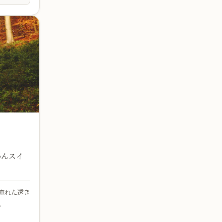
かんスイ
淹れた透き
。