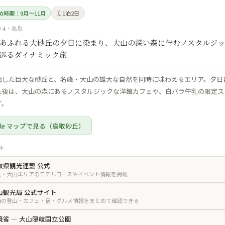
すめ時期：9月〜11月
🗓 1泊2日
04 · 鳥取
あふれる大砂丘の夕日に染まり、大山の深い森に佇むノスタルジ
巡るダイナミック旅
面した巨大な砂丘と、名峰・大山の雄大な自然を同時に味わえるエリア。夕日
た後は、大山の森にあるノスタルジックな洋館カフェや、白バラ牛乳の限定ス
す。
gle マップで見る（鳥取砂丘）
ト
取県観光連盟 公式
丘・大山エリアのモデルコースやイベント情報を掲載
山観光局 公式サイト
山の登山・カフェ・宿・グルメ情報をまとめて確認できる
境省 — 大山隠岐国立公園