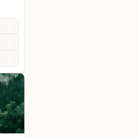
›
›
›