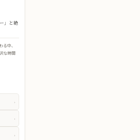
ー」と絶
わる中、
沢な時間
›
›
›