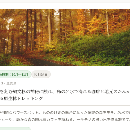
すめ時期：10月〜11月
🗓 3泊4日
03 · 鹿児島
を刻む縄文杉の神秘に触れ、島の名水で淹れる珈琲と地元のたん
る原生林トレッキング
圧倒的なパワースポット。もののけ姫の舞台になった伝説の森を歩き、名水で
ーヒーや、静かな森の隠れ家カフェを訪ねる、一生モノの思い出を作る旅です