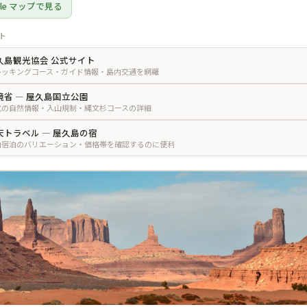
gle マップで見る
ト
久島観光協会 公式サイト
レッキングコース・ガイド情報・島内交通を網羅
境省 — 屋久島国立公園
式の自然情報・入山規制・縄文杉コースの詳細
天トラベル — 屋久島の宿
内宿泊のバリエーション・価格帯を確認するのに便利