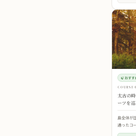
🍃 おす
COURSE 
太古の時
ーツを巡
島全体が
通ったコ