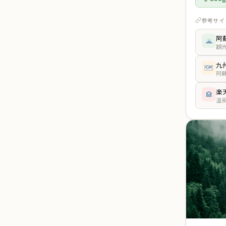
参考サイ
阿
🌋
観
九
🗺️
阿
楽
🏨
温