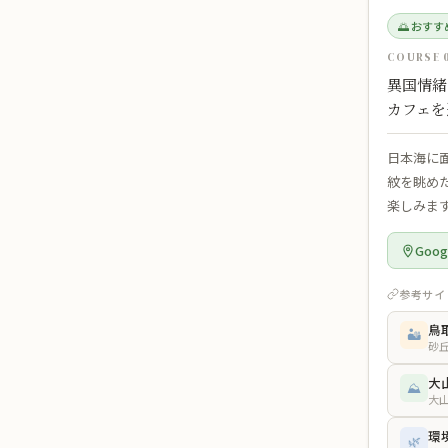
🌅 おす
COURSE 
異国情緒
カフェを
日本海に
紋を眺め
楽しみま
Goo
参考サイ
鳥
🏜️
砂
大
⛰️
大
環
🌿