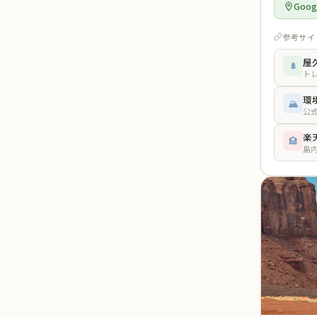
Goo
参考サイ
屋
🌲
ト
環
🏔️
公
楽
🏨
島