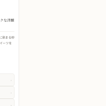
ックな洋館
に染まる砂
イーツを
›
›
›