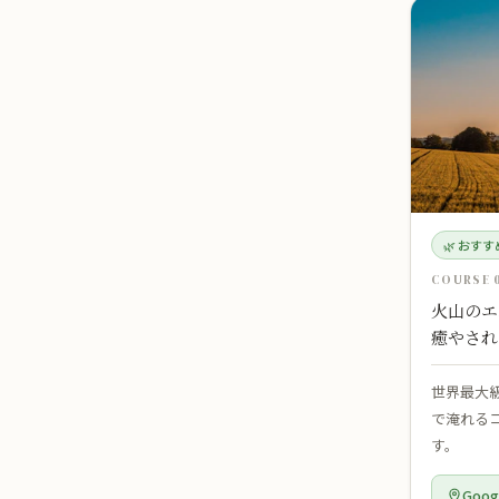
🌿 おす
COURSE 0
火山のエ
癒やされ
世界最大
で淹れる
す。
Goo