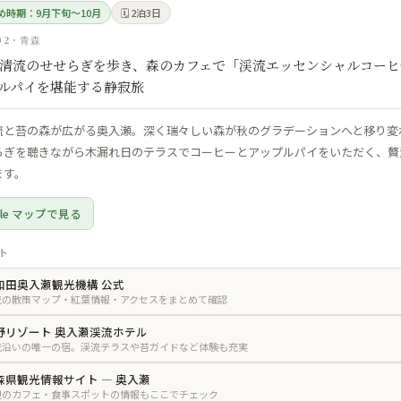
すめ時期：9月下旬〜10月
🗓 2泊3日
02 · 青森
清流のせせらぎを歩き、森のカフェで「渓流エッセンシャルコーヒ
ルパイを堪能する静寂旅
流と苔の森が広がる奥入瀬。深く瑞々しい森が秋のグラデーションへと移り変
らぎを聴きながら木漏れ日のテラスでコーヒーとアップルパイをいただく、贅
ます。
gle マップで見る
ト
和田奥入瀬観光機構 公式
流の散策マップ・紅葉情報・アクセスをまとめて確認
野リゾート 奥入瀬渓流ホテル
流沿いの唯一の宿。渓流テラスや苔ガイドなど体験も充実
森県観光情報サイト — 奥入瀬
辺のカフェ・食事スポットの情報もここでチェック