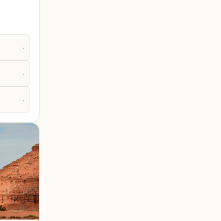
›
›
›