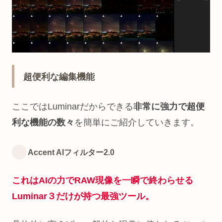
超便利な編集機能
ここではLuminarだからできる
非常に強力で超便
利な機能の数々
を簡単にご紹介していきます。
Accent AIフィルター2.0
これは
AIの力で
RAW現像を一瞬で終わらせる
Luminar３だけが持つ最強ツール。